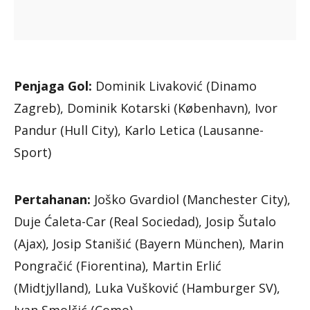
Penjaga Gol:
Dominik Livaković (Dinamo
Zagreb), Dominik Kotarski (København), Ivor
Pandur (Hull City), Karlo Letica (Lausanne-
Sport)
Pertahanan:
Joško Gvardiol (Manchester City),
Duje Ćaleta-Car (Real Sociedad), Josip Šutalo
(Ajax), Josip Stanišić (Bayern München), Marin
Pongračić (Fiorentina), Martin Erlić
(Midtjylland), Luka Vušković (Hamburger SV),