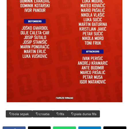
bola sepak
croatia
fifa
piala dunia fifa