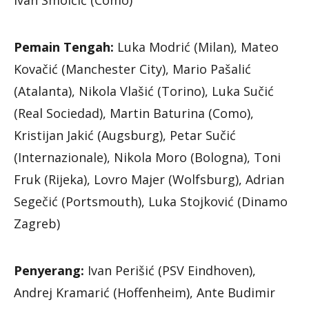
Ivan Smolčić (Como)
Pemain Tengah:
Luka Modrić (Milan), Mateo
Kovačić (Manchester City), Mario Pašalić
(Atalanta), Nikola Vlašić (Torino), Luka Sučić
(Real Sociedad), Martin Baturina (Como),
Kristijan Jakić (Augsburg), Petar Sučić
(Internazionale), Nikola Moro (Bologna), Toni
Fruk (Rijeka), Lovro Majer (Wolfsburg), Adrian
Segečić (Portsmouth), Luka Stojković (Dinamo
Zagreb)
Penyerang:
Ivan Perišić (PSV Eindhoven),
Andrej Kramarić (Hoffenheim), Ante Budimir