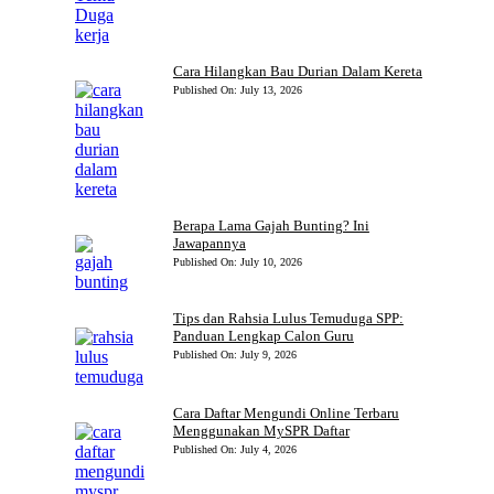
Cara Hilangkan Bau Durian Dalam Kereta
Published On:
July 13, 2026
Berapa Lama Gajah Bunting? Ini
Jawapannya
Published On:
July 10, 2026
Tips dan Rahsia Lulus Temuduga SPP:
Panduan Lengkap Calon Guru
Published On:
July 9, 2026
Cara Daftar Mengundi Online Terbaru
Menggunakan MySPR Daftar
Published On:
July 4, 2026