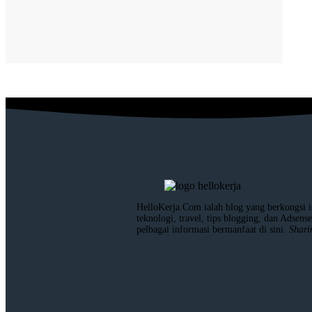
HelloKerja.Com ialah blog yang berkongsi i
teknologi, travel, tips blogging, dan Adsens
pelbagai informasi bermanfaat di sini.
Shari