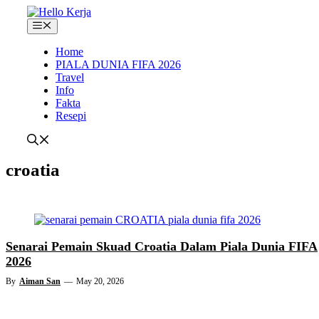
Skip
to
Menu
content
Home
PIALA DUNIA FIFA 2026
Travel
Info
Fakta
Resepi
croatia
Senarai Pemain Skuad Croatia Dalam Piala Dunia FIFA
2026
By
Aiman San
—
May 20, 2026