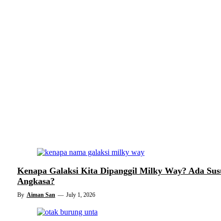
Kenapa Galaksi Kita Dipanggil Milky Way? Ada Sus
Angkasa?
By
Aiman San
—
July 1, 2026