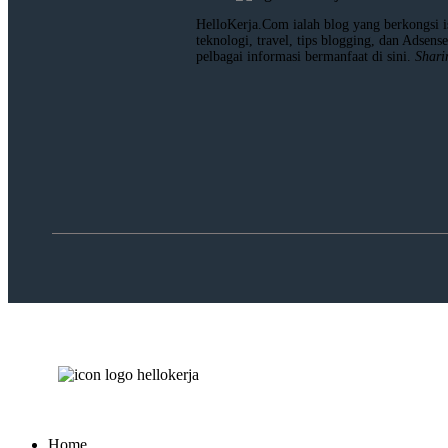
HelloKerja.Com ialah blog yang berkongsi i
teknologi, travel, tips blogging, dan Adsens
pelbagai informasi bermanfaat di sini.
Shari
Home