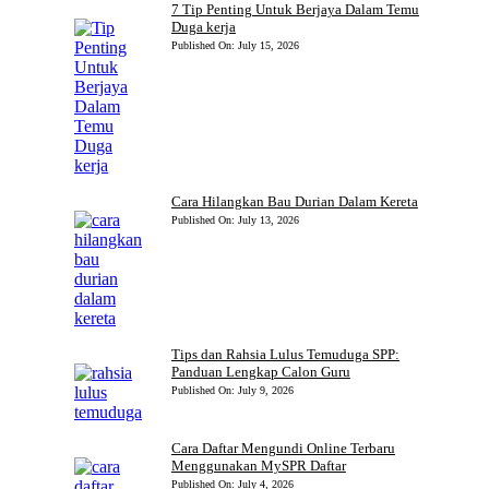
7 Tip Penting Untuk Berjaya Dalam Temu
Duga kerja
Published On:
July 15, 2026
Cara Hilangkan Bau Durian Dalam Kereta
Published On:
July 13, 2026
Tips dan Rahsia Lulus Temuduga SPP:
Panduan Lengkap Calon Guru
Published On:
July 9, 2026
Cara Daftar Mengundi Online Terbaru
Menggunakan MySPR Daftar
Published On:
July 4, 2026