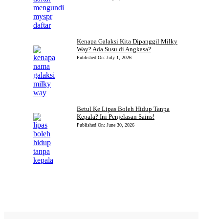
Kenapa Galaksi Kita Dipanggil Milky
Way? Ada Susu di Angkasa?
Published On:
July 1, 2026
Betul Ke Lipas Boleh Hidup Tanpa
Kepala? Ini Penjelasan Sains!
Published On:
June 30, 2026