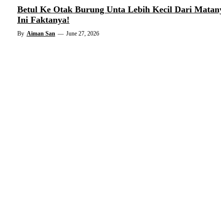
Betul Ke Otak Burung Unta Lebih Kecil Dari Matan
Ini Faktanya!
By
Aiman San
—
June 27, 2026