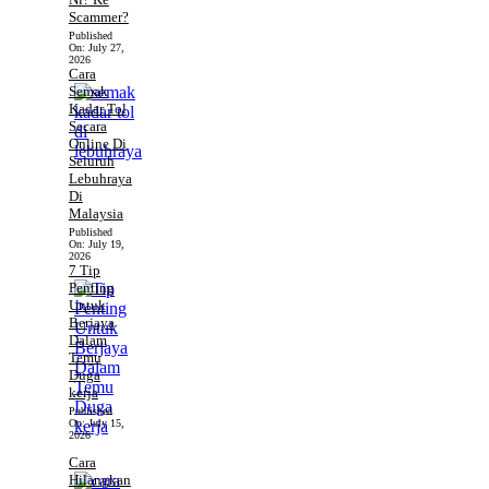
Scammer?
Published
On:
July 27,
2026
Cara
Semak
Kadar Tol
Secara
Online Di
Seluruh
Lebuhraya
Di
Malaysia
Published
On:
July 19,
2026
7 Tip
Penting
Untuk
Berjaya
Dalam
Temu
Duga
kerja
Published
On:
July 15,
2026
Cara
Hilangkan