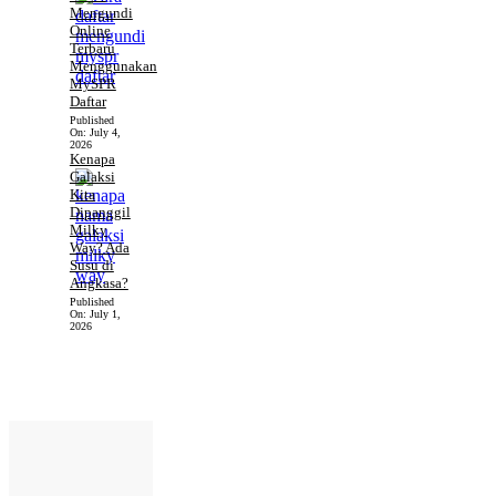
Mengundi
Online
Terbaru
Menggunakan
MySPR
Daftar
Published
On:
July 4,
2026
Kenapa
Galaksi
Kita
Dipanggil
Milky
Way? Ada
Susu di
Angkasa?
Published
On:
July 1,
2026