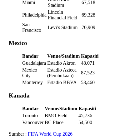
Miami
67,518
Stadium
Lincoln
Philadelphia
69,328
Financial Field
San
Levi’s Stadium
70,909
Francisco
Mexico
Bandar
Venue/Stadium
Kapasiti
Guadalajara
Estadio Akron
48,071
Mexico
Estadio Azteca
87,523
City
(Pembukaan)
Monterrey
Estadio BBVA
53,460
Kanada
Bandar
Venue/Stadium
Kapasiti
Toronto
BMO Field
45,736
Vancouver
BC Place
54,500
Sumber :
FIFA World Cup 2026