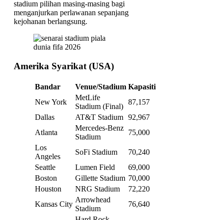
stadium pilihan masing-masing bagi
menganjurkan perlawanan sepanjang
kejohanan berlangsung.
Amerika Syarikat (USA)
Bandar
Venue/Stadium
Kapasiti
MetLife
New York
87,157
Stadium (Final)
Dallas
AT&T Stadium
92,967
Mercedes-Benz
Atlanta
75,000
Stadium
Los
SoFi Stadium
70,240
Angeles
Seattle
Lumen Field
69,000
Boston
Gillette Stadium
70,000
Houston
NRG Stadium
72,220
Arrowhead
Kansas City
76,640
Stadium
Hard Rock