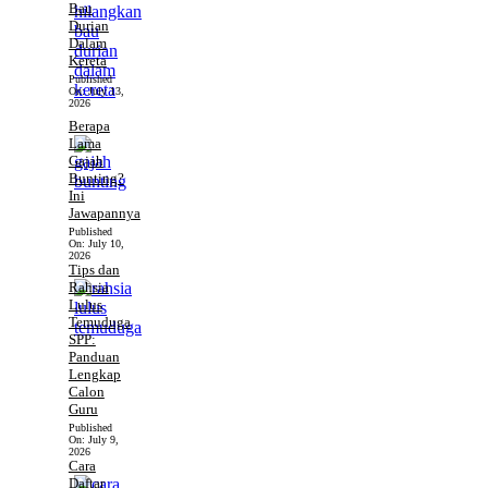
Bau
Durian
Dalam
Kereta
Published
On:
July 13,
2026
Berapa
Lama
Gajah
Bunting?
Ini
Jawapannya
Published
On:
July 10,
2026
Tips dan
Rahsia
Lulus
Temuduga
SPP:
Panduan
Lengkap
Calon
Guru
Published
On:
July 9,
2026
Cara
Daftar