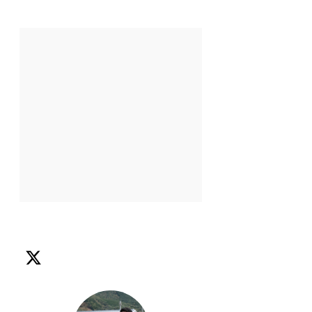
piala dunia fifa
senarai
stadium