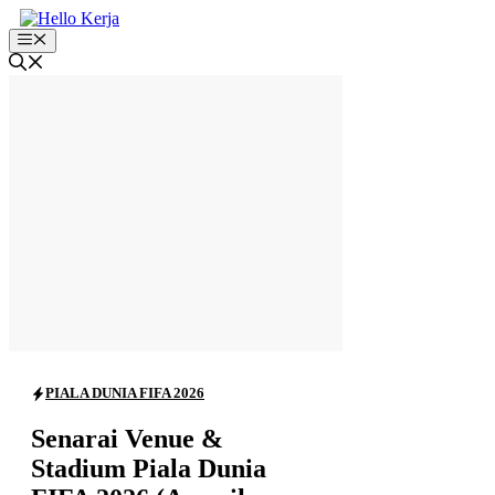
Skip
to
Menu
content
PIALA DUNIA FIFA 2026
Senarai Venue &
Stadium Piala Dunia