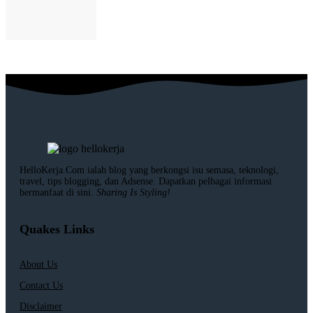
HelloKerja.Com ialah blog yang berkongsi isu semasa, teknologi,
travel, tips blogging, dan Adsense. Dapatkan pelbagai informasi
bermanfaat di sini.
Sharing Is Styling!
Quakes Links
About Us
Contact Us
Disclaimer