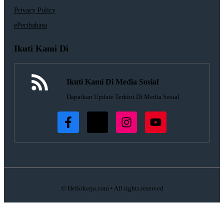
Privacy Policy
ePeribahasa
Ikuti Kami Di
Ikuti Kami Di Media Sosial
Dapatkan Update Terkini Di Media Sosial
© Hellokerja.com • All rights reserved