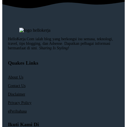
HelloKerja.Com ialah blog yang berkongsi isu semasa, teknologi,
travel, tips blogging, dan Adsense. Dapatkan pelbagai informasi
bermanfaat di sini.
Sharing Is Styling!
Quakes Links
About Us
Contact Us
Disclaimer
Privacy Policy
ePeribahasa
Ikuti Kami Di