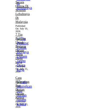
Secara
Online Di
Seluruh
Lebuhraya
Di
Malaysia
Published
On:
July 19,
2026
7 Tip
Penting
Untuk
Berjaya
Dalam
Temu
Duga
kerja
Published
On:
July 15,
2026
Cara
Hilangkan
Bau
Durian
Dalam
Kereta
Published
On:
July 13,
2026