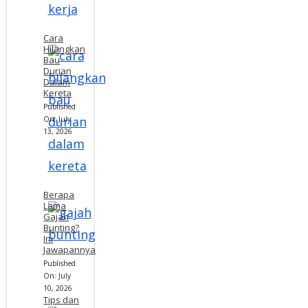
Cara
Hilangkan
Bau
Durian
Dalam
Kereta
Published
On:
July
13, 2026
Berapa
Lama
Gajah
Bunting?
Ini
Jawapannya
Published
On:
July
10, 2026
Tips dan