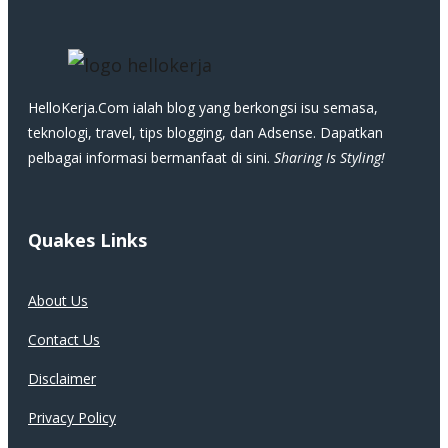
HelloKerja.Com ialah blog yang berkongsi isu semasa,
teknologi, travel, tips blogging, dan Adsense. Dapatkan
pelbagai informasi bermanfaat di sini.
Sharing Is Styling!
Quakes Links
About Us
Contact Us
Disclaimer
Privacy Policy