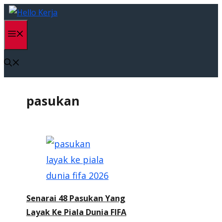
Skip
to
Menu
content
pasukan
Senarai 48 Pasukan Yang
Layak Ke Piala Dunia FIFA