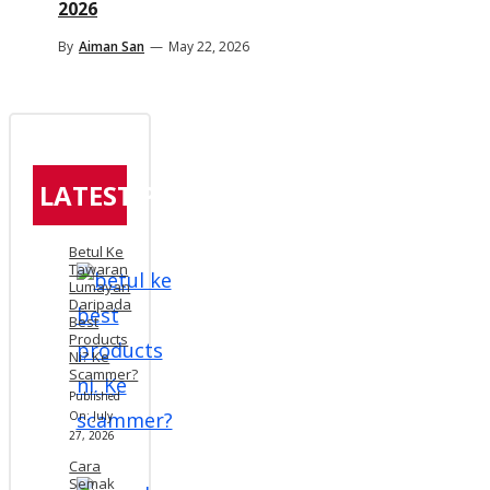
2026
By
Aiman San
—
May 22, 2026
LATEST POST
Betul Ke
Tawaran
Lumayan
Daripada
Best
Products
Ni? Ke
Scammer?
Published
On:
July
27, 2026
Cara
Semak