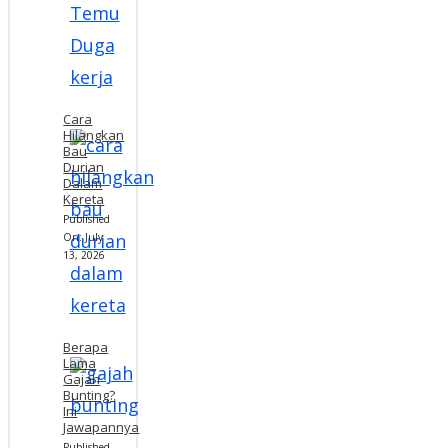
Cara
Hilangkan
Bau
Durian
Dalam
Kereta
Published
On:
July
13, 2026
Berapa
Lama
Gajah
Bunting?
Ini
Jawapannya
Published