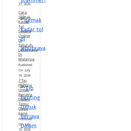
27, 2026
Cara
Semak
Kadar
Tol
Secara
Online
Di
Seluruh
Lebuhraya
Di
Malaysia
Published
On:
July
19, 2026
7 Tip
Penting
Untuk
Berjaya
Dalam
Temu
Duga
kerja
Published
On:
July
15, 2026