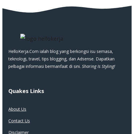
HelloKerja.Com ialah blog yang berkongsi isu semasa,
teknologi, travel, tips blogging, dan Adsense. Dapatkan
pelbagai informasi bermanfaat di sini.
Sharing Is Styling!
Quakes Links
About Us
Contact Us
Disclaimer