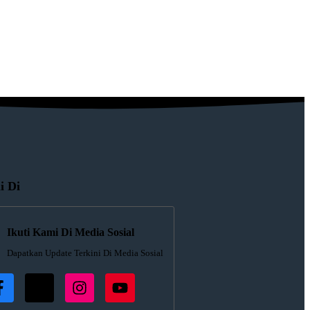
i Di
Ikuti Kami Di Media Sosial
Dapatkan Update Terkini Di Media Sosial