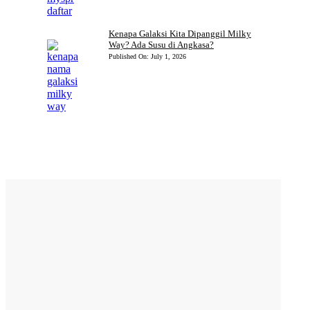
Kenapa Galaksi Kita Dipanggil Milky
Way? Ada Susu di Angkasa?
Published On:
July 1, 2026