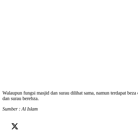
Walaupun fungsi masjid dan surau dilihat sama, namun terdapat beza
dan surau berebza.
Sumber : Al Islam
apa beza
masjid
surau