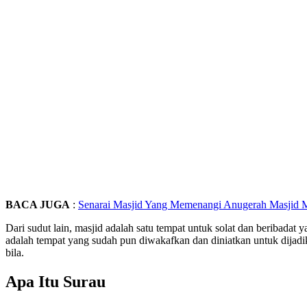
BACA JUGA
:
Senarai Masjid Yang Memenangi Anugerah Masjid 
Dari sudut lain, masjid adalah satu tempat untuk solat dan beribadat 
adalah tempat yang sudah pun diwakafkan dan diniatkan untuk dijadik
bila.
Apa Itu Surau