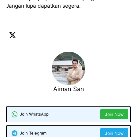
Jangan lupa dapatkan segera.
lelaki
perfume
senarai
Aiman San
Join WhatsApp
Join Now
Join Telegram
Join Now