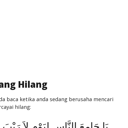
ang Hilang
da baca ketika anda sedang berusaha mencari
cayai hilang:
يَا جَامِعَ النَّاسِ لِيَوْمِ لاَ رَيْبَ 