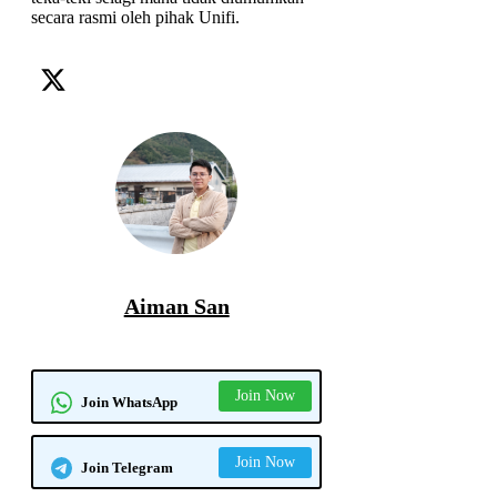
secara rasmi oleh pihak Unifi.
piala dunia fifa
unifi tv
Aiman San
Join Now
Join WhatsApp
Join Now
Join Telegram