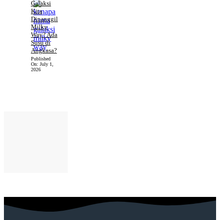
Galaksi
Kita
Dipanggil
Milky
Way? Ada
Susu di
Angkasa?
Published
On:
July 1,
2026