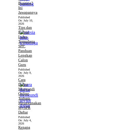
Bunting?
Ini
Jawapannya
Published
On:
July 10,
2026
Tips dan
Rahsia
Lulus
Temuduga
SPP:
Panduan
Lengkap
Calon
Guru
Published
On:
July 9,
2026
Cara
Daftar
Mengundi
Online
Terbaru
Menggunakan
MySPR
Daftar
Published
On:
July 4,
2026
Kenapa