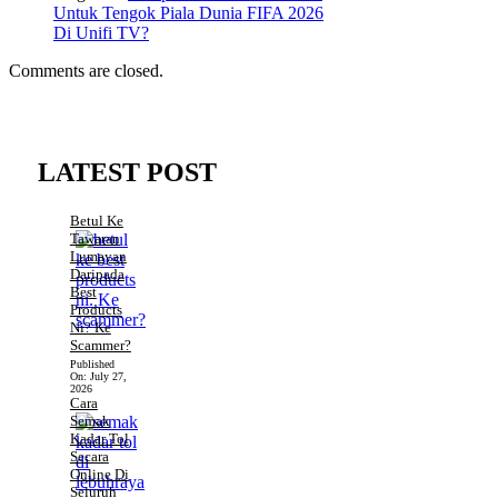
Untuk Tengok Piala Dunia FIFA 2026
Di Unifi TV?
Comments are closed.
LATEST POST
Betul Ke
Tawaran
Lumayan
Daripada
Best
Products
Ni? Ke
Scammer?
Published
On:
July 27,
2026
Cara
Semak
Kadar Tol
Secara
Online Di
Seluruh