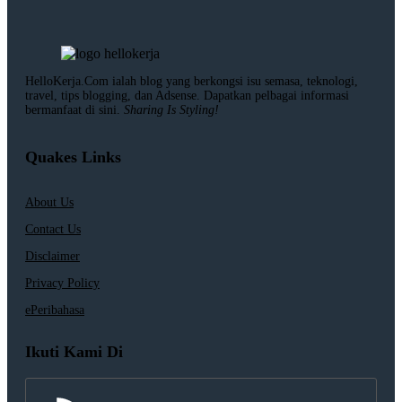
HelloKerja.Com ialah blog yang berkongsi isu semasa, teknologi,
travel, tips blogging, dan Adsense. Dapatkan pelbagai informasi
bermanfaat di sini.
Sharing Is Styling!
Quakes Links
About Us
Contact Us
Disclaimer
Privacy Policy
ePeribahasa
Ikuti Kami Di