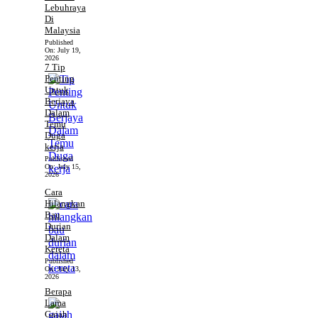
Lebuhraya
Di
Malaysia
Published
On:
July 19,
2026
7 Tip
Penting
Untuk
Berjaya
Dalam
Temu
Duga
kerja
Published
On:
July 15,
2026
Cara
Hilangkan
Bau
Durian
Dalam
Kereta
Published
On:
July 13,
2026
Berapa
Lama
Gajah