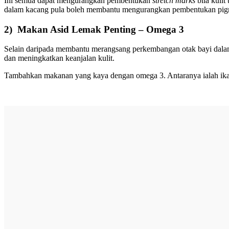
Ini semua dapat mengurangkan pembentukan
stretch marks
bila kulit
dalam kacang pula boleh membantu mengurangkan pembentukan pigm
2) Makan Asid Lemak Penting – Omega 3
Selain daripada membantu merangsang perkembangan otak bayi dala
dan meningkatkan keanjalan kulit.
Tambahkan makanan yang kaya dengan omega 3. Antaranya ialah ikan be