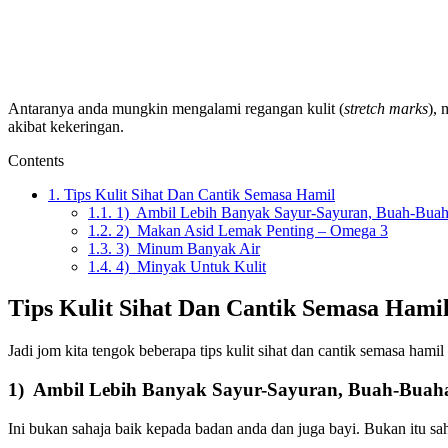
Antaranya anda mungkin mengalami regangan kulit (
stretch marks
), 
akibat kekeringan.
Contents
1.
Tips Kulit Sihat Dan Cantik Semasa Hamil
1.1.
1) Ambil Lebih Banyak Sayur-Sayuran, Buah-Bua
1.2.
2) Makan Asid Lemak Penting – Omega 3
1.3.
3) Minum Banyak Air
1.4.
4) Minyak Untuk Kulit
Tips Kulit Sihat Dan Cantik Semasa Hami
Jadi jom kita tengok beberapa tips kulit sihat dan cantik semasa ham
1) Ambil Lebih Banyak Sayur-Sayuran, Buah-Buah
Ini bukan sahaja baik kepada badan anda dan juga bayi. Bukan itu sah