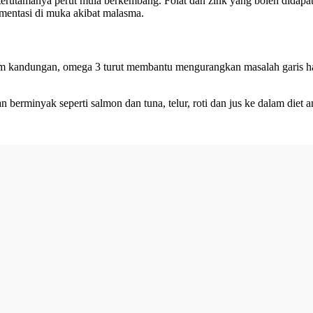
 terutamanya perut mula berkembang. Folat dan zink yang boleh didapat
entasi di muka akibat malasma.
m kandungan, omega 3 turut membantu mengurangkan masalah garis h
rminyak seperti salmon dan tuna, telur, roti dan jus ke dalam diet a