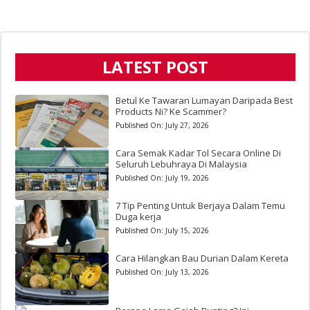
LATEST POST
Betul Ke Tawaran Lumayan Daripada Best
Products Ni? Ke Scammer?
Published On:
July 27, 2026
Cara Semak Kadar Tol Secara Online Di
Seluruh Lebuhraya Di Malaysia
Published On:
July 19, 2026
7 Tip Penting Untuk Berjaya Dalam Temu
Duga kerja
Published On:
July 15, 2026
Cara Hilangkan Bau Durian Dalam Kereta
Published On:
July 13, 2026