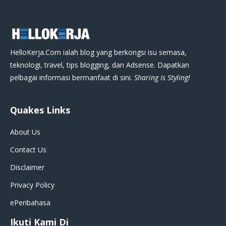
HelloKerja.Com ialah blog yang berkongsi isu semasa,
teknologi, travel, tips blogging, dan Adsense. Dapatkan
pelbagai informasi bermanfaat di sini.
Sharing Is Styling!
Quakes Links
About Us
Contact Us
Disclaimer
Privacy Policy
ePeribahasa
Ikuti Kami Di