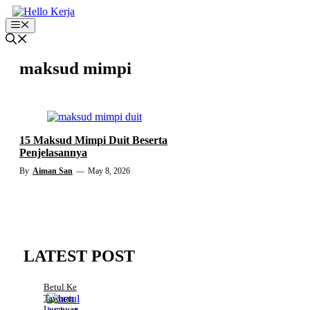
Skip
to
Menu
content
maksud mimpi
15 Maksud Mimpi Duit Beserta
Penjelasannya
By
Aiman San
—
May 8, 2026
LATEST POST
Betul Ke
Tawaran
Lumayan