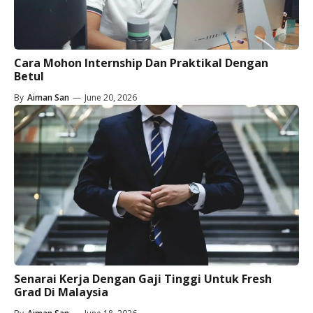
Cara Mohon Internship Dan Praktikal Dengan
Betul
By
Aiman San
—
June 20, 2026
Senarai Kerja Dengan Gaji Tinggi Untuk Fresh
Grad Di Malaysia