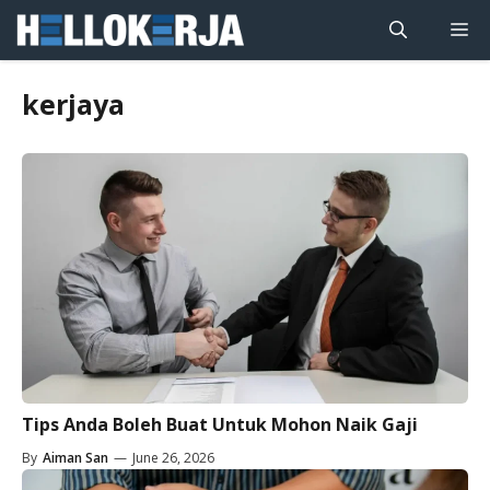
Skip
M
to
content
kerjaya
Tips Anda Boleh Buat Untuk Mohon Naik Gaji
By
Aiman San
—
June 26, 2026