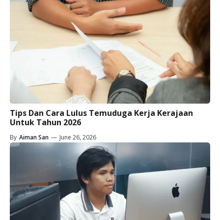
Tips Dan Cara Lulus Temuduga Kerja Kerajaan
Untuk Tahun 2026
By
Aiman San
—
June 26, 2026