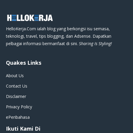
HelloKerja.Com ialah blog yang berkongsi isu semasa,
teknologi, travel, tips blogging, dan Adsense. Dapatkan
pelbagai informasi bermanfaat di sini.
Sharing Is Styling!
Quakes Links
About Us
Contact Us
Disclaimer
Privacy Policy
ePeribahasa
Ikuti Kami Di