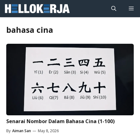
Skip
M
to
content
bahasa cina
Senarai Nombor Dalam Bahasa Cina (1-100)
By
Aiman San
—
May 8, 2026