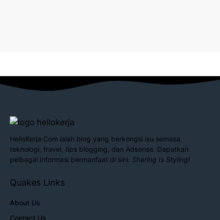
HelloKerja.Com ialah blog yang berkongsi isu semasa,
teknologi, travel, tips blogging, dan Adsense. Dapatkan
pelbagai informasi bermanfaat di sini.
Sharing Is Styling!
Quakes Links
About Us
Contact Us