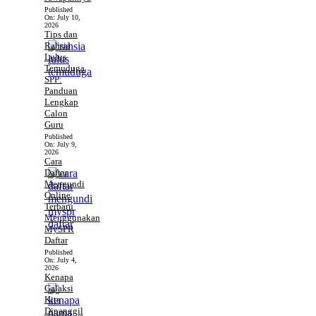
Published
On:
July 10,
2026
Tips dan
Rahsia
Lulus
Temuduga
SPP:
Panduan
Lengkap
Calon
Guru
Published
On:
July 9,
2026
Cara
Daftar
Mengundi
Online
Terbaru
Menggunakan
MySPR
Daftar
Published
On:
July 4,
2026
Kenapa
Galaksi
Kita
Dipanggil