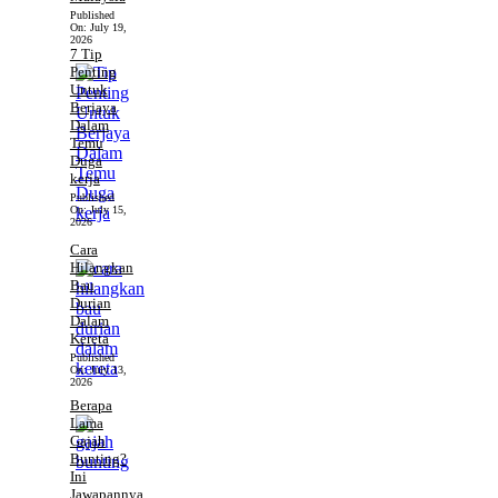
Published
On:
July 19,
2026
7 Tip
Penting
Untuk
Berjaya
Dalam
Temu
Duga
kerja
Published
On:
July 15,
2026
Cara
Hilangkan
Bau
Durian
Dalam
Kereta
Published
On:
July 13,
2026
Berapa
Lama
Gajah
Bunting?
Ini
Jawapannya