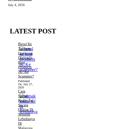
July 4, 2026
LATEST POST
Betul Ke
Tawaran
Lumayan
Daripada
Best
Products
Ni? Ke
Scammer?
Published
On:
July 27,
2026
Cara
Semak
Kadar Tol
Secara
Online Di
Seluruh
Lebuhraya
Di
Malaysia