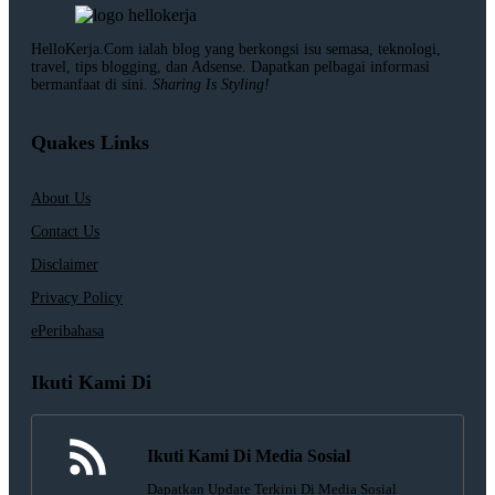
HelloKerja.Com ialah blog yang berkongsi isu semasa, teknologi,
travel, tips blogging, dan Adsense. Dapatkan pelbagai informasi
bermanfaat di sini.
Sharing Is Styling!
Quakes Links
About Us
Contact Us
Disclaimer
Privacy Policy
ePeribahasa
Ikuti Kami Di
Ikuti Kami Di Media Sosial
Dapatkan Update Terkini Di Media Sosial