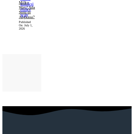
Milky
Way? Ada
Susu di
Angkasa?
Published
On:
July 1,
2026