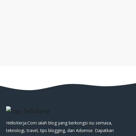
HelloKerja.Com ialah blog yang berkongsi isu semasa,
teknologi, travel, tips blogging, dan Adsense. Dapatkan