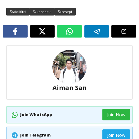
aidilfitri
kerepek
resepi
Aiman San
Join WhatsApp
Join Now
Join Telegram
Join Now