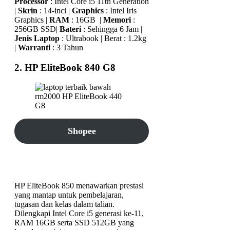
Processor
: Intel Core i5 11th Generation
|
Skrin
: 14-inci |
Graphics
: Intel Iris
Graphics |
RAM
: 16GB |
Memori
:
256GB SSD|
Bateri
: Sehingga 6 Jam |
Jenis Laptop
: Ultrabook | Berat : 1.2kg
|
Warranti
: 3 Tahun
2. HP EliteBook 840 G8
Shopee
Lazada
HP EliteBook 850 menawarkan prestasi
yang mantap untuk pembelajaran,
tugasan dan kelas dalam talian.
Dilengkapi Intel Core i5 generasi ke-11,
RAM 16GB serta SSD 512GB yang