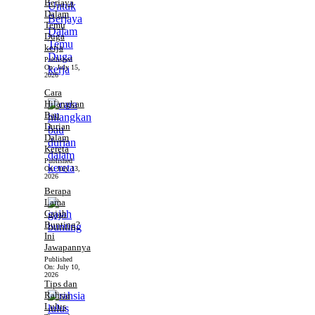
Berjaya
Dalam
Temu
Duga
kerja
Published
On:
July 15,
2026
Cara
Hilangkan
Bau
Durian
Dalam
Kereta
Published
On:
July 13,
2026
Berapa
Lama
Gajah
Bunting?
Ini
Jawapannya
Published
On:
July 10,
2026
Tips dan
Rahsia
Lulus