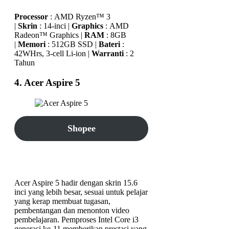
Processor
: AMD Ryzen™ 3
|
Skrin
: 14-inci |
Graphics
: AMD
Radeon™ Graphics |
RAM
: 8GB
|
Memori
: 512GB SSD |
Bateri
:
42WHrs, 3-cell Li-ion |
Warranti
: 2
Tahun
4. Acer Aspire 5
Shopee
Lazada
Acer Aspire 5 hadir dengan skrin 15.6
inci yang lebih besar, sesuai untuk pelajar
yang kerap membuat tugasan,
pembentangan dan menonton video
pembelajaran. Pemproses Intel Core i3
generasi ke-11 memberikan prestasi yang