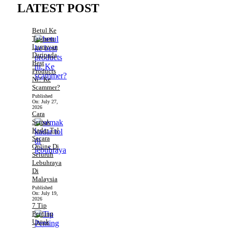
LATEST POST
Betul Ke
Tawaran
Lumayan
Daripada
Best
Products
Ni? Ke
Scammer?
Published
On:
July 27,
2026
Cara
Semak
Kadar Tol
Secara
Online Di
Seluruh
Lebuhraya
Di
Malaysia
Published
On:
July 19,
2026
7 Tip
Penting
Untuk