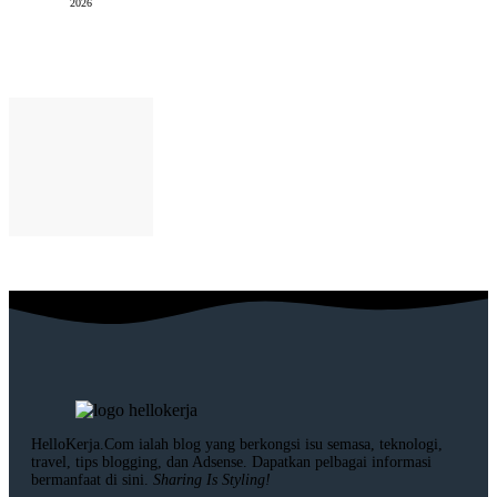
2026
HelloKerja.Com ialah blog yang berkongsi isu semasa, teknologi,
travel, tips blogging, dan Adsense. Dapatkan pelbagai informasi
bermanfaat di sini.
Sharing Is Styling!