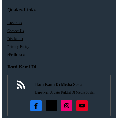
Quakes Links
About Us
Contact Us
Disclaimer
Privacy Policy
ePeribahasa
Ikuti Kami Di
Ikuti Kami Di Media Sosial
Dapatkan Update Terkini Di Media Sosial