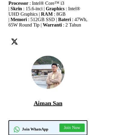
Processor
: Intel® Core™ i3
|
Skrin
: 15.6-inci |
Graphics
: Intel®
UHD Graphics |
RAM
: 8GB
|
Memori
: 512GB SSD |
Bateri
: 47Wh,
65W Round Tip |
Warranti
: 2 Tahun
laptop
rm2000
senarai
Aiman San
Join Now
Join WhatsApp