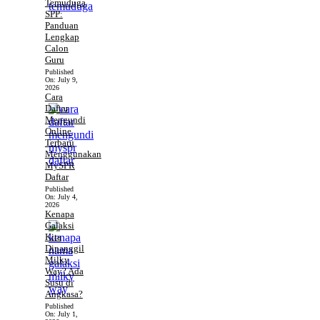
Temuduga
SPP:
Panduan
Lengkap
Calon
Guru
Published
On:
July 9,
2026
Cara
Daftar
Mengundi
Online
Terbaru
Menggunakan
MySPR
Daftar
Published
On:
July 4,
2026
Kenapa
Galaksi
Kita
Dipanggil
Milky
Way? Ada
Susu di
Angkasa?
Published
On:
July 1,