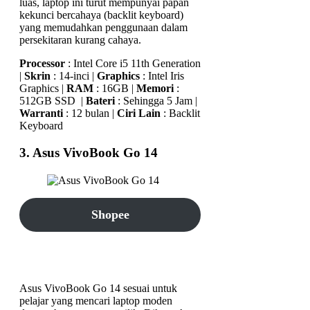
luas, laptop ini turut mempunyai papan
kekunci bercahaya (backlit keyboard)
yang memudahkan penggunaan dalam
persekitaran kurang cahaya.
Processor
: Intel Core i5 11th Generation
|
Skrin
: 14-inci |
Graphics
: Intel Iris
Graphics |
RAM
: 16GB |
Memori
:
512GB SSD |
Bateri
: Sehingga 5 Jam |
Warranti
: 12 bulan |
Ciri Lain
: Backlit
Keyboard
3. Asus VivoBook Go 14
Shopee
TikTok Shop
Asus VivoBook Go 14 sesuai untuk
pelajar yang mencari laptop moden