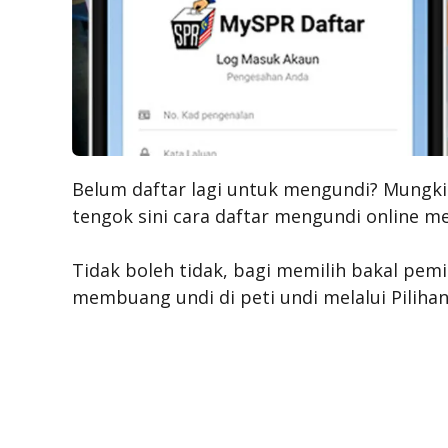
Belum daftar lagi untuk mengundi? Mungkin 
tengok sini cara daftar mengundi online 
Tidak boleh tidak, bagi memilih bakal pem
membuang undi di peti undi melalui Pilihan