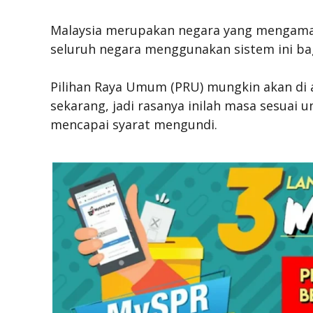
Malaysia merupakan negara yang mengamal
seluruh negara menggunakan sistem ini ba
Pilihan Raya Umum (PRU) mungkin akan di a
sekarang, jadi rasanya inilah masa sesuai 
mencapai syarat mengundi.