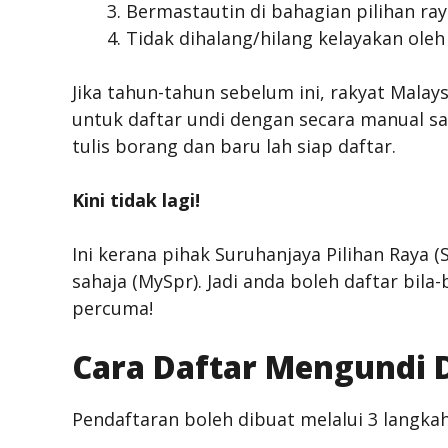
Bermastautin di bahagian pilihan ray
Tidak dihalang/hilang kelayakan ol
Jika tahun-tahun sebelum ini, rakyat Mala
untuk daftar undi dengan secara manual sah
tulis borang dan baru lah siap daftar.
Kini tidak lagi!
Ini kerana pihak Suruhanjaya Pilihan Raya 
sahaja (MySpr). Jadi anda boleh daftar bila
percuma!
Cara Daftar Mengundi 
Pendaftaran boleh dibuat melalui 3 langkah 