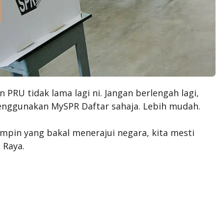
PRU tidak lama lagi ni. Jangan berlengah lagi,
menggunakan MySPR Daftar sahaja. Lebih mudah.
impin yang bakal menerajui negara, kita mesti
 Raya.