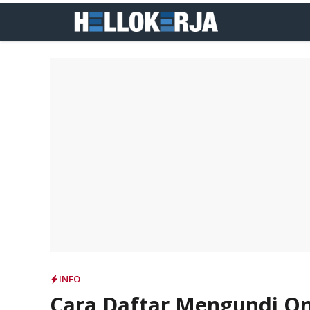
Skip
to
content
INFO
Cara Daftar Mengundi O