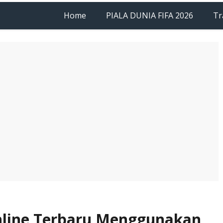
Home
PIALA DUNIA FIFA 2026
Tr
nline Terbaru Menggunakan