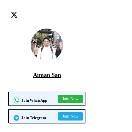
affiliate
buat duit
klikjer
Aiman San
Join Now
Join WhatsApp
Join Now
Join Telegram