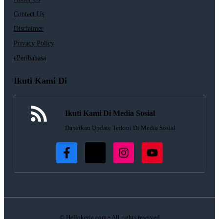
Contact Us
Disclaimer
Privacy Policy
ePeribahasa
Ikuti Kami Di
Ikuti Kami Di Media Sosial
Dapatkan Update Terkini Di Media Sosial
© Hellokerja.com • All rights reserved