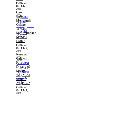
Published
On:
July 9,
2026
Cara
Daftar
Mengundi
Online
Terbaru
Menggunakan
MySPR
Daftar
Published
On:
July 4,
2026
Kenapa
Galaksi
Kita
Dipanggil
Milky
Way? Ada
Susu di
Angkasa?
Published
On:
July 1,
2026