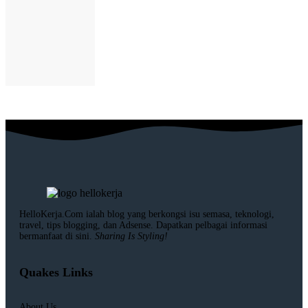
HelloKerja.Com ialah blog yang berkongsi isu semasa, teknologi,
travel, tips blogging, dan Adsense. Dapatkan pelbagai informasi
bermanfaat di sini.
Sharing Is Styling!
Quakes Links
About Us