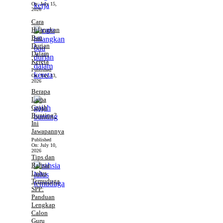
On:
July 15,
2026
Cara
Hilangkan
Bau
Durian
Dalam
Kereta
Published
On:
July 13,
2026
Berapa
Lama
Gajah
Bunting?
Ini
Jawapannya
Published
On:
July 10,
2026
Tips dan
Rahsia
Lulus
Temuduga
SPP:
Panduan
Lengkap
Calon
Guru