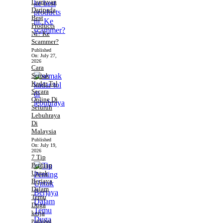
Lumayan
Daripada
Best
Products
Ni? Ke
Scammer?
Published
On:
July 27,
2026
Cara
Semak
Kadar Tol
Secara
Online Di
Seluruh
Lebuhraya
Di
Malaysia
Published
On:
July 19,
2026
7 Tip
Penting
Untuk
Berjaya
Dalam
Temu
Duga
kerja
Published