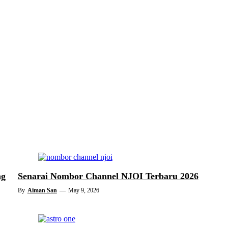
ng
Senarai Nombor Channel NJOI Terbaru 2026
By
Aiman San
—
May 9, 2026