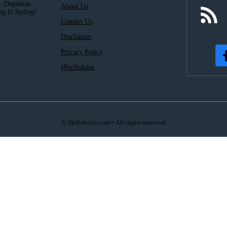
e. Dapatkan
About Us
ng Is Styling!
Contact Us
Disclaimer
Privacy Policy
ePeribahasa
© Hellokerja.com • All rights reserved